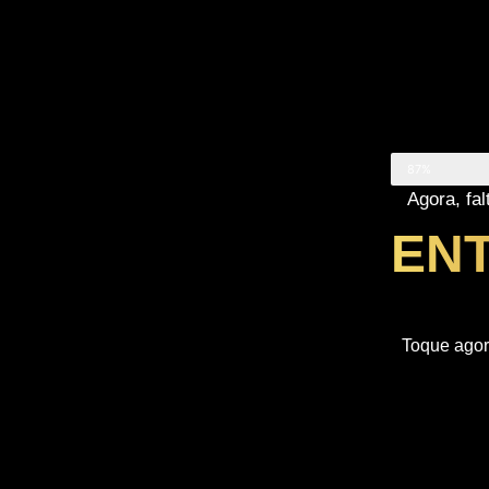
Quase lá...
87%
Agora, fa
ENT
Toque agora